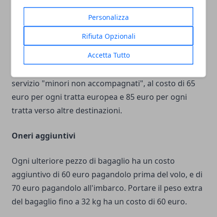
offerto uno sconto del 25% sul prezzo. Il biglietto
per il minore e quello per l'adulto devono essere
Personalizza
acquistati nello stesso momento.
Rifiuta Opzionali
Accetta Tutto
Ai bambini tra 5 e 17 anni, che viaggiano senza
l'accompagnamento di adulti, Czech Airlines offre il
servizio "minori non accompagnati", al costo di 65
euro per ogni tratta europea e 85 euro per ogni
tratta verso altre destinazioni.
Oneri aggiuntivi
Ogni ulteriore pezzo di bagaglio ha un costo
aggiuntivo di 60 euro pagandolo prima del volo, e di
70 euro pagandolo all'imbarco. Portare il peso extra
del bagaglio fino a 32 kg ha un costo di 60 euro.