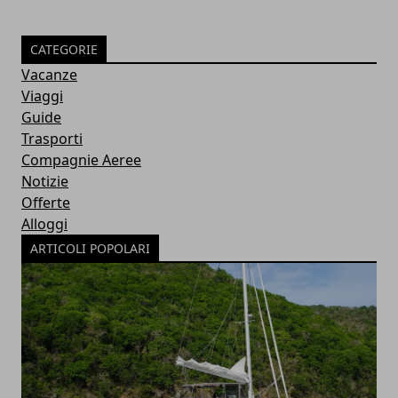
CATEGORIE
Vacanze
Viaggi
Guide
Trasporti
Compagnie Aeree
Notizie
Offerte
Alloggi
ARTICOLI POPOLARI