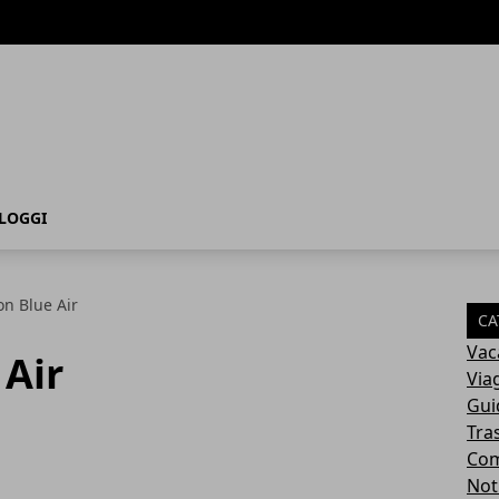
LOGGI
on Blue Air
CA
Vac
 Air
Via
Gui
Tra
Com
Not