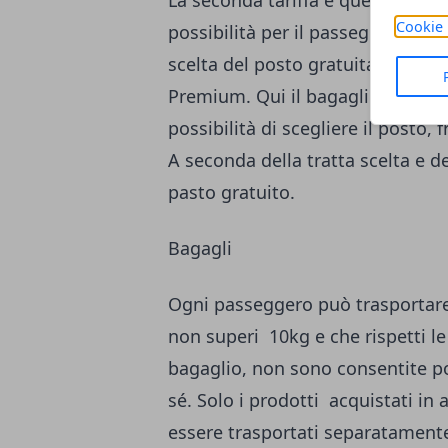
Cookie 
possibilità per il passeggero di 
scelta del posto gratuita, fra quell
Premium. Qui il bagaglio da stiva 
possibilità di scegliere il posto, 
A seconda della tratta scelta e del
pasto gratuito.
Bagagli
Ogni passeggero può trasportar
non superi 10kg e che rispetti l
bagaglio, non sono consentite poc
sé. Solo i prodotti acquistati i
essere trasportati separatament