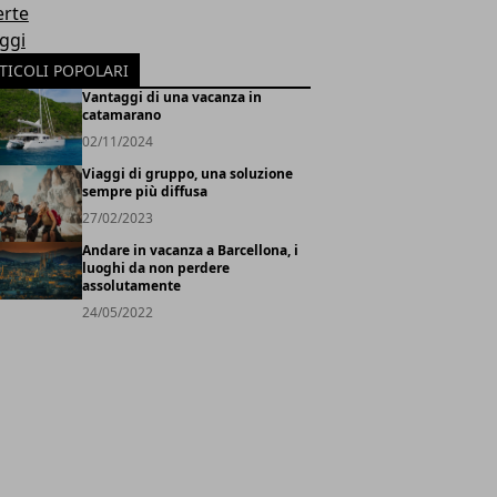
erte
oggi
TICOLI POPOLARI
Vantaggi di una vacanza in
catamarano
02/11/2024
Viaggi di gruppo, una soluzione
sempre più diffusa
27/02/2023
Andare in vacanza a Barcellona, i
luoghi da non perdere
assolutamente
24/05/2022