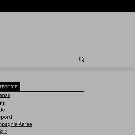
Cerca
TEGORIE
anze
ggi
de
sporti
pagnie Aeree
izie