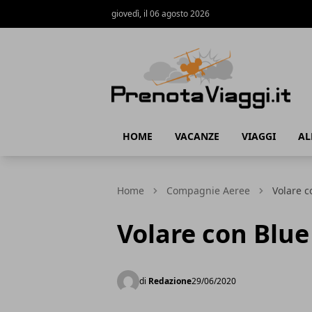
giovedì, il 06 agosto 2026
Prenota Viaggi
HOME
VACANZE
VIAGGI
AL
Home
Compagnie Aeree
Volare c
Volare con Blue
di
Redazione
29/06/2020