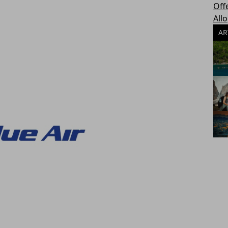
Off
All
AR