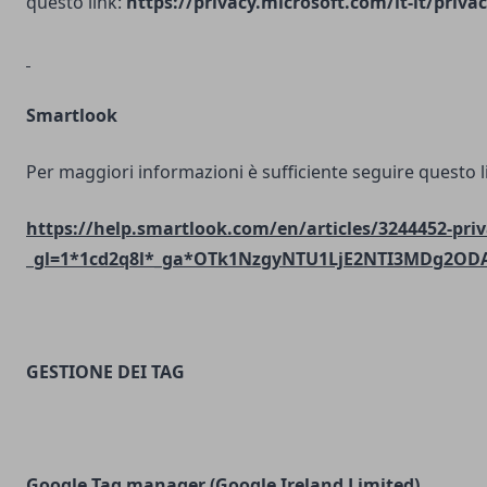
questo link:
https://privacy.microsoft.com/it-it/priv
Smartlook
Per maggiori informazioni è sufficiente seguire questo l
https://help.smartlook.com/en/articles/3244452-priv
_gl=1*1cd2q8l*_ga*OTk1NzgyNTU1LjE2NTI3MDg2O
GESTIONE DEI TAG
Google Tag manager (Google Ireland Limited)