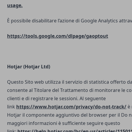
usage.
È possibile disabilitare l’azione di Google Analytics attrav
https://tools.google.com/dlpage/gaoptout
Hotjar (Hotjar Ltd)
Questo Sito web utilizza il servizio di statistica offerto d
consente al Titolare del Trattamento di monitorare le co
clienti e di registrare le sessioni. Al seguente
link
https://www.hotjar.com/privacy/do-not-track/
è 
Hotjar il componente aggiuntivo del browser per il Do n
maggiori informazioni è sufficiente seguire questo
link:
https://help.hotjar.com/hc/en-us/articles/11501