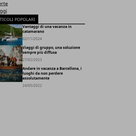
erte
oggi
TICOLI POPOLARI
Vantaggi di una vacanza in
catamarano
02/11/2024
Viaggi di gruppo, una soluzione
sempre più diffusa
27/02/2023
Andare in vacanza a Barcellona, i
luoghi da non perdere
assolutamente
24/05/2022