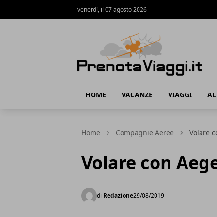
venerdì, il 07 agosto 2026
Prenota Viaggi
HOME
VACANZE
VIAGGI
AL
Home
Compagnie Aeree
Volare c
Volare con Aege
di
Redazione
29/08/2019