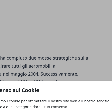
s ha compiuto due mosse strategiche sulla
tirare tutti gli aeromobili a
a nel maggio 2004. Successivamente,
i Airbus A320 e A321, per rinnovare
enso sui Cookie
aggiunte di velivoli dello stesso tipo. Di
ce una flotta soltanto di Airbus, composta
amo i cookie per ottimizzare il nostro sito web e il nostro servizio.
A320-100 e 8 Airbus A321-100, per un totale
re a quali categorie dare il tuo consenso.