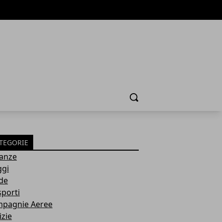
Cerca
TEGORIE
anze
ggi
de
sporti
pagnie Aeree
izie