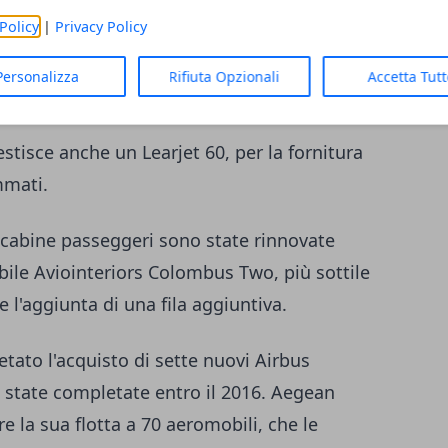
Policy
|
Privacy Policy
Personalizza
Rifiuta Opzionali
Accetta Tut
estisce anche un Learjet 60, per la fornitura
mmati.
e cabine passeggeri sono state rinnovate
bile Aviointeriors Colombus Two, più sottile
l'aggiunta di una fila aggiuntiva.
tato l'acquisto di sette nuovi Airbus
 state completate entro il 2016. Aegean
e la sua flotta a 70 aeromobili, che le