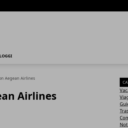
LOGGI
on Aegean Airlines
CA
Vac
an Airlines
Via
Gui
Tra
Com
Not