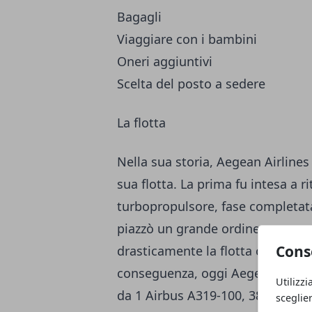
Bagagli
Viaggiare con i bambini
Oneri aggiuntivi
Scelta del posto a sedere
La flotta
Nella sua storia, Aegean Airline
sua flotta. La prima fu intesa a ri
turbopropulsore, fase completat
piazzò un grande ordine per aere
Cons
drasticamente la flotta con varie 
conseguenza, oggi Aegean gestis
Utilizzi
da 1 Airbus A319-100, 38 Airbus 
sceglie