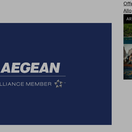
Off
All
AR