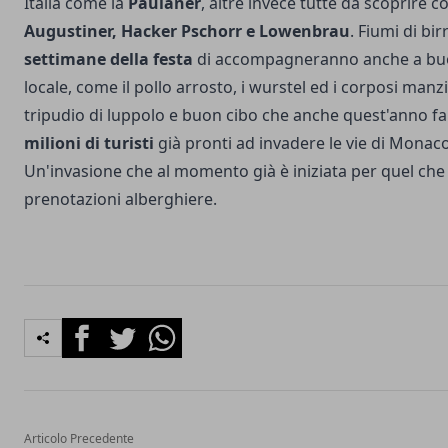
Italia come la
Paulaner
, altre invece tutte da scoprire 
Augustiner, Hacker Pschorr e Lowenbrau
. Fiumi di bi
settimane della festa
di accompagneranno anche a buo
locale, come il pollo arrosto, i wurstel ed i corposi manz
tripudio di luppolo e buon cibo che anche quest'anno far
milioni di turisti
già pronti ad invadere le vie di Monaco
Un'invasione che al momento già è iniziata per quel che
prenotazioni alberghiere.
Facebook
Twitter
Whatsapp
Articolo Precedente