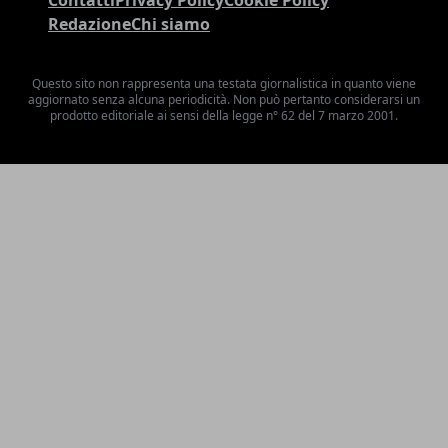
Contatti
Privacy Policy
Cookie Policy
Redazione
Chi siamo
Questo sito non rappresenta una testata giornalistica in quanto viene
aggiornato senza alcuna periodicità. Non può pertanto considerarsi un
prodotto editoriale ai sensi della legge n° 62 del 7 marzo 2001.