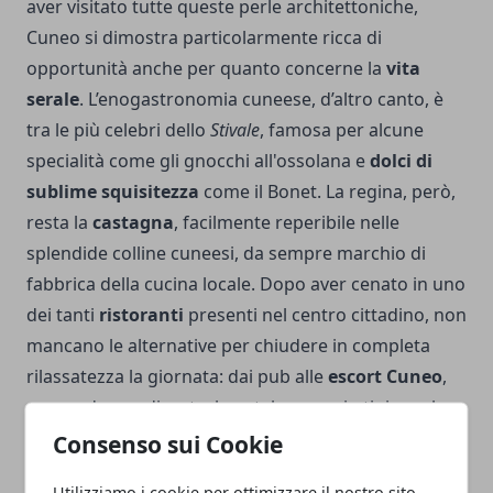
aver visitato tutte queste perle architettoniche,
Cuneo si dimostra particolarmente ricca di
opportunità anche per quanto concerne la
vita
serale
. L’enogastronomia cuneese, d’altro canto, è
tra le più celebri dello
Stivale
, famosa per alcune
specialità come gli gnocchi all'ossolana e
dolci di
sublime squisitezza
come il Bonet. La regina, però,
resta la
castagna
, facilmente reperibile nelle
splendide colline cuneesi, da sempre marchio di
fabbrica della cucina locale. Dopo aver cenato in uno
dei tanti
ristoranti
presenti nel centro cittadino, non
mancano le alternative per chiudere in completa
rilassatezza la giornata: dai pub alle
escort Cuneo
,
passando per discoteche e take-away in tipica salsa
piemontese, il turista non ha che l
’imbarazzo della
Consenso sui Cookie
scelta
.
Utilizziamo i cookie per ottimizzare il nostro sito