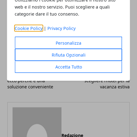
web e il nostro servizio. Puoi scegliere a quali
categorie dare il tuo consenso.
Cookie Policy
|
Privacy Policy
Facebook
Twitter
Whatsapp
Personalizza
Rifiuta Opzionali
Accetta Tutto
Articolo Precedente
Articolo Successivo
Noleggio a lungo termine,
Milano Marittima: come
ecco perché è una
scegliere l’hotel per la
soluzione conveniente
vacanza estiva
Redazione