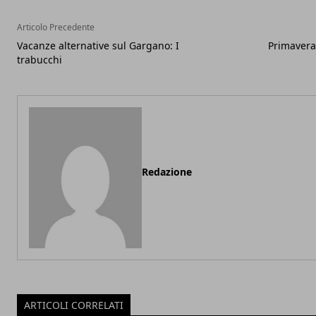
Articolo Precedente
Vacanze alternative sul Gargano: I
Primavera 
trabucchi
Redazione
ARTICOLI CORRELATI