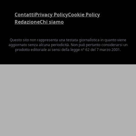
Contatti
Privacy Policy
Cookie Policy
Redazione
Chi siamo
Questo sito non rappresenta una testata giornalistica in quanto viene
aggiornato senza alcuna periodicità. Non può pertanto considerarsi un
prodotto editoriale ai sensi della legge n° 62 del 7 marzo 2001.