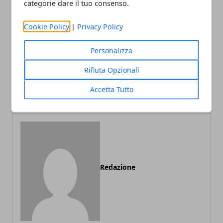
categorie dare il tuo consenso.
Facebook
Twitter
Whatsapp
Cookie Policy
|
Privacy Policy
Personalizza
Articolo Precedente
Articolo Successivo
Rifiuta Opzionali
Voli Italia e Europa in
Offerte voli Blu Express
offerta con Alitalia
estate 2013 per la Grecia
Accetta Tutto
Redazione