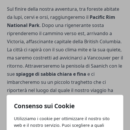
Sul finire della nostra avventura, tra foreste abitate
da lupi, cervi e orsi, raggiungeremo il
Pacific Rim
National Park
. Dopo una rigenerante sosta
riprenderemo il cammino verso est, arrivando a
Victoria, affascinante capitale della British Columbia.
La città ci rapirà con il suo clima mite e la sua quiete,
ma saremo costretti ad avvicinarci a Vancouver per il
ritorno. Attraverseremo la penisola di Saanich con le
sue
spiagge di sabbia chiara e fina
e ci
imbarcheremo su un piccolo traghetto che ci
riporterà nel luogo dal quale il nostro viaggio ha
avuto inizio. Il Canada ci rimarrà dentro, per sempre.
Consenso sui Cookie
Utilizziamo i cookie per ottimizzare il nostro sito
web e il nostro servizio. Puoi scegliere a quali