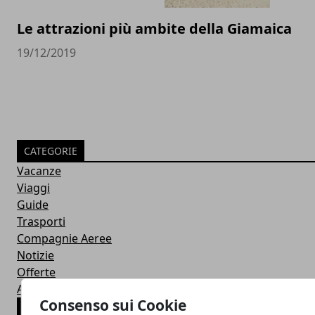
Le attrazioni più ambite della Giamaica
19/12/2019
CATEGORIE
Vacanze
Viaggi
Guide
Trasporti
Compagnie Aeree
Notizie
Offerte
Alloggi
Consenso sui Cookie
ARTICOLI POPOLARI