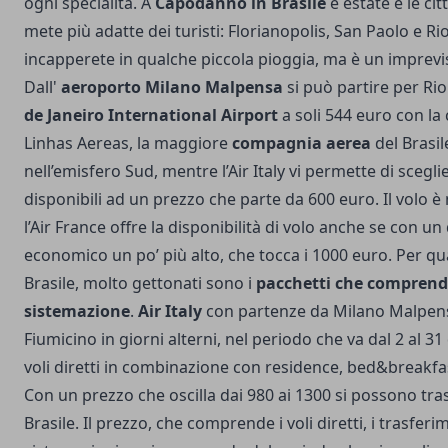
ogni specialità.
A
Capodanno in Brasile
è estate e le cit
mete più adatte dei turisti: Florianopolis, San Paolo e Ri
incapperete in qualche piccola pioggia, ma è un imprevi
Dall'
aeroporto Milano Malpensa
si può partire per Rio
de Janeiro International Airport
a soli 544 euro con l
Linhas Aereas, la maggiore
compagnia aerea
del Brasil
nell’emisfero Sud, mentre l’Air Italy vi permette di scegli
disponibili ad un prezzo che parte da 600 euro. Il volo 
l’Air France offre la disponibilità di volo anche se con u
economico un po’ più alto, che tocca i 1000 euro. Per qu
Brasile, molto gettonati sono i
pacchetti che comprend
sistemazione
.
Air Italy
con partenze da Milano Malpen
Fiumicino in giorni alterni, nel periodo che va dal 2 al 31
voli diretti in combinazione con residence, bed&breakfa
Con un prezzo che oscilla dai 980 ai 1300 si possono tras
Brasile. Il prezzo, che comprende i voli diretti, i trasferim