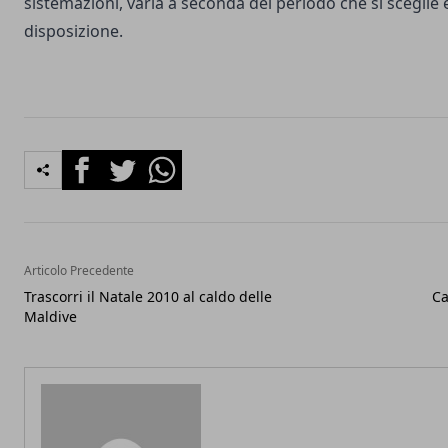
sistemazioni, varia a seconda del periodo che si sceglie e
disposizione.
Facebook
Twitter
Whatsapp
Articolo Precedente
Trascorri il Natale 2010 al caldo delle
Ca
Maldive