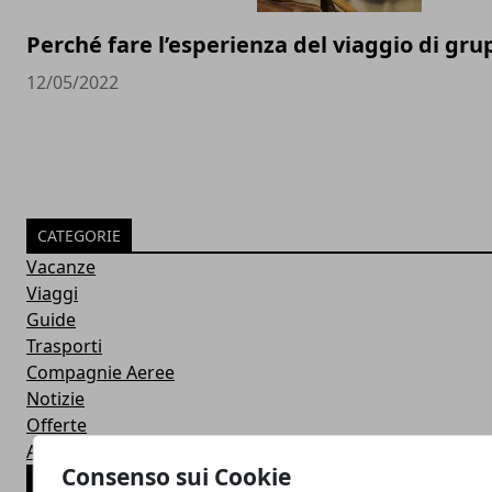
Perché fare l’esperienza del viaggio di gr
12/05/2022
CATEGORIE
Vacanze
Viaggi
Guide
Trasporti
Compagnie Aeree
Notizie
Offerte
Alloggi
Consenso sui Cookie
ARTICOLI POPOLARI