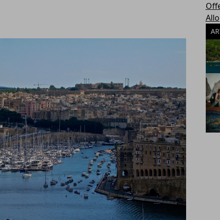
Off
All
AR