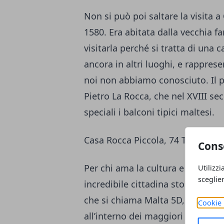
Non si può poi saltare la visita a
1580. Era abitata dalla vecchia f
visitarla perché si tratta di una 
ancora in altri luoghi, e rappres
noi non abbiamo conosciuto. Il p
Pietro La Rocca, che nel XVIII se
speciali i balconi tipici maltesi.
Casa Rocca Piccola, 74 Triq ir-Re
Cons
Per chi ama la cultura e desider
Utilizzi
sceglie
incredibile cittadina storica, La
che si chiama Malta 5D, un racco
Cookie 
all’interno dei maggiori segreti de