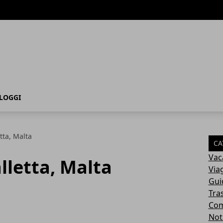
LOGGI
tta, Malta
CA
Vac
lletta, Malta
Via
Gui
Tra
Com
Not