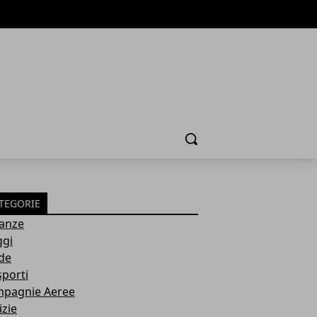
Cerca
TEGORIE
anze
ggi
de
sporti
pagnie Aeree
izie