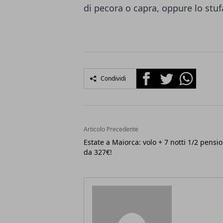
di pecora o capra, oppure lo stuf
Facebook
Twitter
Whatsapp
Condividi
Articolo Precedente
Estate a Maiorca: volo + 7 notti 1/2 pensi
da 327€!