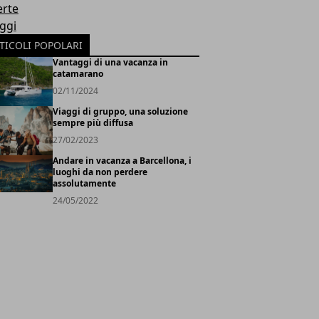
erte
oggi
TICOLI POPOLARI
Vantaggi di una vacanza in
catamarano
02/11/2024
Viaggi di gruppo, una soluzione
sempre più diffusa
27/02/2023
Andare in vacanza a Barcellona, i
luoghi da non perdere
assolutamente
24/05/2022