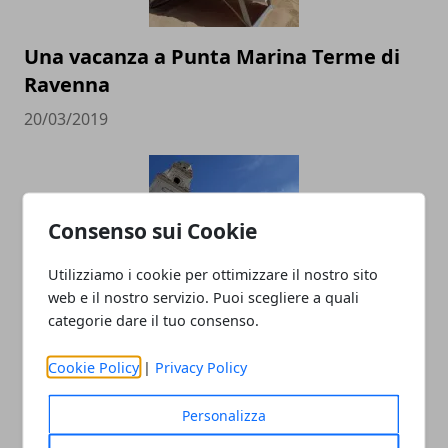
Una vacanza a Punta Marina Terme di
Ravenna
20/03/2019
Consenso sui Cookie
Utilizziamo i cookie per ottimizzare il nostro sito
web e il nostro servizio. Puoi scegliere a quali
categorie dare il tuo consenso.
Bed and breakfast a Lecce: alternativa
agli hotel
Cookie Policy
|
Privacy Policy
02/03/2018
Personalizza