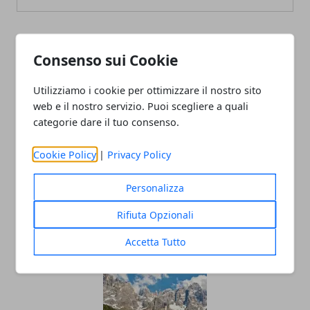
ARTICOLI CORRELATI
Consenso sui Cookie
Utilizziamo i cookie per ottimizzare il nostro sito
web e il nostro servizio. Puoi scegliere a quali
categorie dare il tuo consenso.
Cookie Policy
|
Privacy Policy
Personalizza
Vantaggi di una vacanza in catamarano
Rifiuta Opzionali
02/11/2024
Accetta Tutto