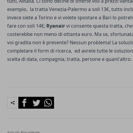
tutti, Alitalia. Ci sono decine di offerte voli a prezzi vant
esempio, la tratta Venezia-Palermo a soli 13€, tutto inc
invece siete a Torino e vi volete spostare a Bari lo potret
fare con soli 14€;
Ryanair
vi consente questa tratta, che 
costerebbe non meno di ottanta euro. Ma se, sfortunata
voi gradita non è presente? Nessun problema! La soluzio
completare il form di ricerca, ed avrete tutte le soluzion
scelta di data, compagnia, tratta, persone e quant'altro.
Facebook
Twitter
Whatsapp
Articolo Precedente