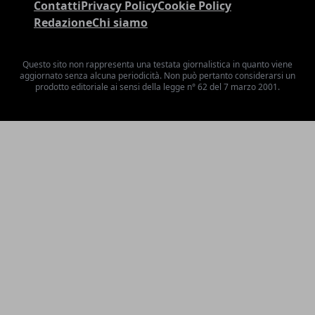
Contatti
Privacy Policy
Cookie Policy
Redazione
Chi siamo
Questo sito non rappresenta una testata giornalistica in quanto viene
aggiornato senza alcuna periodicità. Non può pertanto considerarsi un
prodotto editoriale ai sensi della legge n° 62 del 7 marzo 2001.