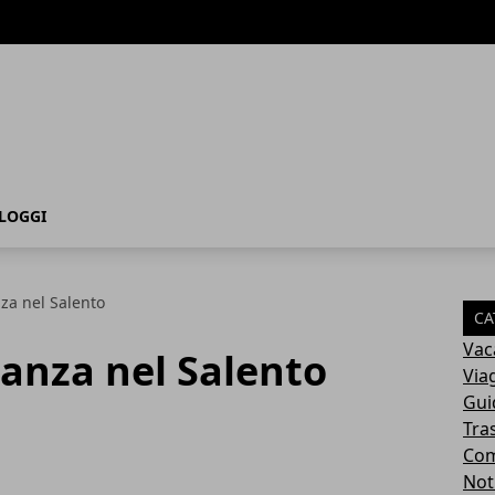
LOGGI
nza nel Salento
CA
Vac
canza nel Salento
Via
Gui
Tra
Com
Not