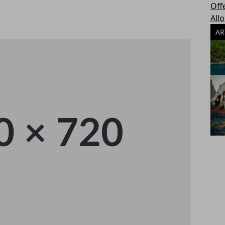
Off
All
AR