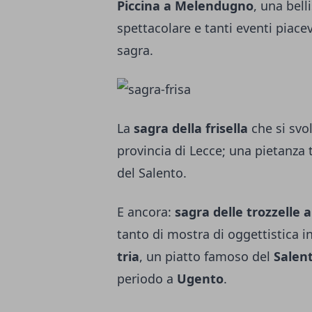
Piccina a Melendugno
, una bell
spettacolare e tanti eventi piac
sagra.
La
sagra della frisella
che si svo
provincia di Lecce; una pietanza t
del Salento.
E ancora:
sagra delle trozzelle 
tanto di mostra di oggettistica i
tria
, un piatto famoso del
Salen
periodo a
Ugento
.