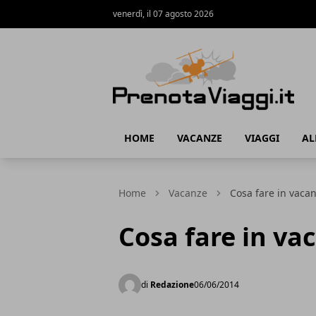
venerdì, il 07 agosto 2026
Prenota Viaggi
HOME
VACANZE
VIAGGI
AL
Home
Vacanze
Cosa fare in vaca
Cosa fare in va
di
Redazione
06/06/2014