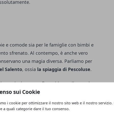
assolutamente.
ie e comode sia per le famiglie con bimbi e
mento sfrenato. Al contempo, è anche vero
conservano una magia diversa. Parliamo per
el Salento
, ossia
la spiaggia di Pescoluse
.
bia particolarmente fina e bianca; il mare è
enso sui Cookie
 che ha reso questa località paragonabile
tutti conoscono.
amo i cookie per ottimizzare il nostro sito web e il nostro servizio.
re a quali categorie dare il tuo consenso.