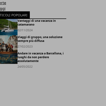
erte
oggi
TICOLI POPOLARI
Vantaggi di una vacanza in
catamarano
02/11/2024
Viaggi di gruppo, una soluzione
sempre più diffusa
27/02/2023
Andare in vacanza a Barcellona, i
luoghi da non perdere
assolutamente
24/05/2022