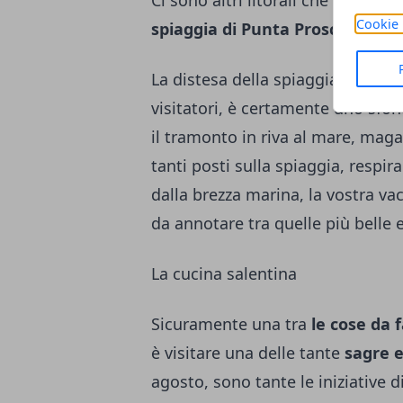
Ci sono altri litorali che sicura
Cookie 
spiaggia di Punta Prosciutto
, a
La distesa della spiaggia si perde 
visitatori, è certamente uno sfon
il tramonto in riva al mare, maga
tanti posti sulla spiaggia, respir
dalla brezza marina, la vostra v
da annotare tra quelle più belle e
La cucina salentina
Sicuramente una tra
le cose da 
è visitare una delle tante
sagre e
agosto, sono tante le iniziative 