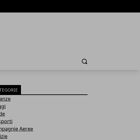
Cerca
TEGORIE
anze
ggi
de
sporti
pagnie Aeree
izie