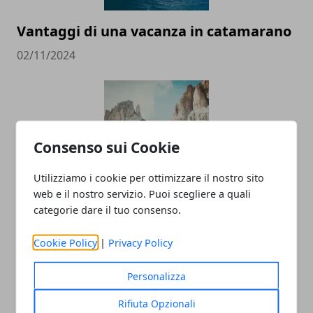
Vantaggi di una vacanza in catamarano
02/11/2024
Consenso sui Cookie
Utilizziamo i cookie per ottimizzare il nostro sito
web e il nostro servizio. Puoi scegliere a quali
Viaggi di gruppo, una soluzione sempre
categorie dare il tuo consenso.
più diffusa
Cookie Policy
|
Privacy Policy
27/02/2023
Personalizza
Rifiuta Opzionali