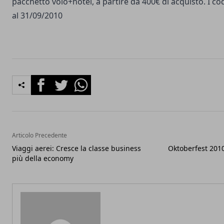
pacchetto volo+hotel, a partire da 400€ di acquisto. I cod
al 31/09/2010
Facebook
Twitter
Whatsapp
Articolo Precedente
Viaggi aerei: Cresce la classe business
Oktoberfest 2010,
più della economy