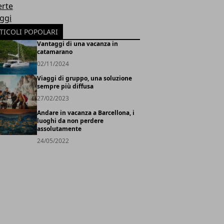
erte
oggi
TICOLI POPOLARI
Vantaggi di una vacanza in
catamarano
02/11/2024
Viaggi di gruppo, una soluzione
sempre più diffusa
27/02/2023
Andare in vacanza a Barcellona, i
luoghi da non perdere
assolutamente
24/05/2022