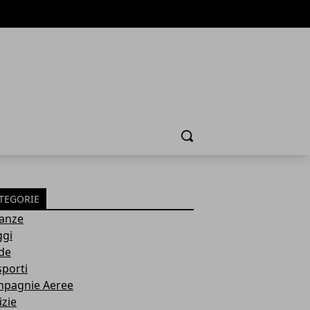
Cerca
TEGORIE
anze
ggi
de
sporti
pagnie Aeree
izie