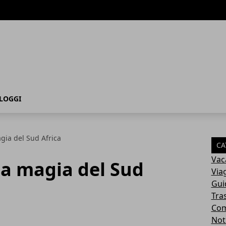
LOGGI
agia del Sud Africa
CA
Vac
 la magia del Sud
Via
Gui
Tra
Com
Not