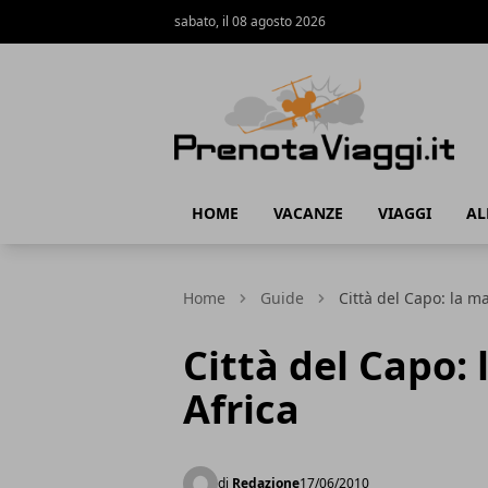
sabato, il 08 agosto 2026
Prenota Viaggi
HOME
VACANZE
VIAGGI
AL
Home
Guide
Città del Capo: la m
Città del Capo:
Africa
di
Redazione
17/06/2010