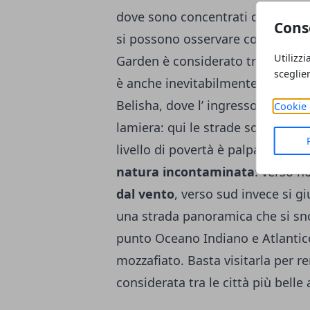
dove sono concentrati diversi rist
Cons
si possono osservare colonie di p
Utilizzi
Garden è considerato tra i
giardi
sceglie
è anche inevitabilmente una città
Belisha, dove l’ ingresso è vietato
Cookie 
lamiera: qui le strade sono quasi 
livello di povertà è palpabile. All
natura incontaminata
: verso n
dal vento
, verso sud invece si 
una strada panoramica che si sno
punto Oceano Indiano e Atlanti
mozzafiato. Basta visitarla per r
considerata tra le città più belle