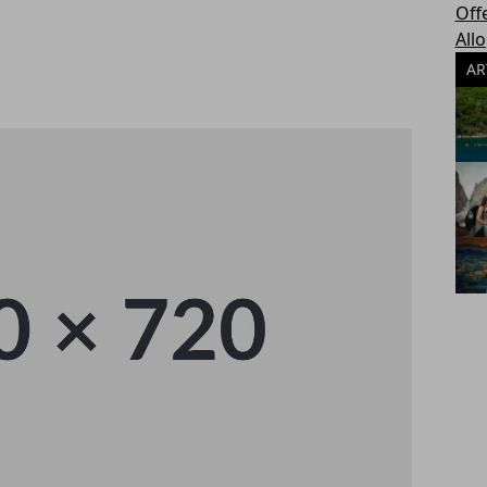
Off
All
AR