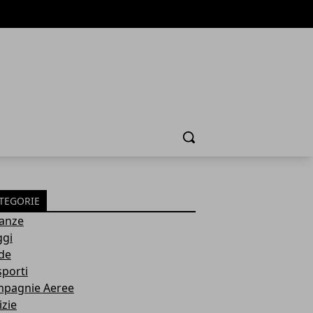
Cerca
TEGORIE
anze
ggi
de
sporti
pagnie Aeree
izie