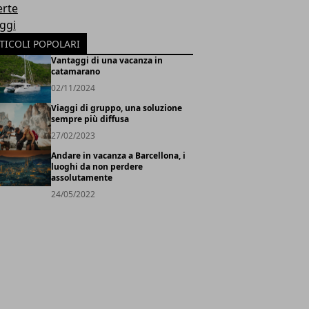
erte
oggi
TICOLI POPOLARI
Vantaggi di una vacanza in
catamarano
02/11/2024
Viaggi di gruppo, una soluzione
sempre più diffusa
27/02/2023
Andare in vacanza a Barcellona, i
luoghi da non perdere
assolutamente
24/05/2022