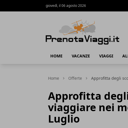
giovedì, il 06 agosto 2026
Prenota Viaggi
HOME
VACANZE
VIAGGI
AL
Home
Offerte
Approfitta degli sc
Approfitta degl
viaggiare nei m
Luglio