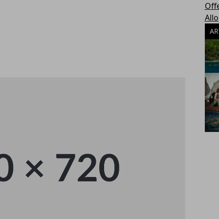
Off
All
AR