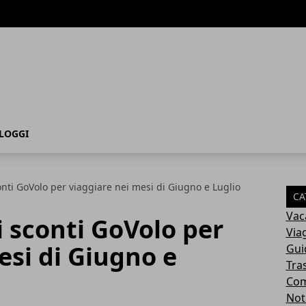
LOGGI
onti GoVolo per viaggiare nei mesi di Giugno e Luglio
CA
Vac
i sconti GoVolo per
Via
esi di Giugno e
Gui
Tra
Com
Not