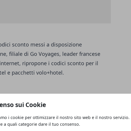
codici sconto messi a disposizione
ine, filiale di Go Voyages, leader francese
 internet, ripropone i codici sconto per il
el e pacchetti volo+hotel.
enso sui Cookie
otazione di un volo, a partire da 150€ di
amo i cookie per ottimizzare il nostro sito web e il nostro servizio.
otazione di un hotel, a partire da 150€ di
re a quali categorie dare il tuo consenso.