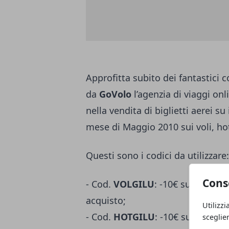
Approfitta subito dei fantastici 
da
GoVolo
l’agenzia di viaggi onl
nella vendita di biglietti aerei su
mese di Maggio 2010 sui voli, hot
Questi sono i codici da utilizzare:
Cons
- Cod.
VOLGILU
: -10€ sulla pren
acquisto;
Utilizzi
- Cod.
HOTGILU
: -10€ sulla pren
sceglie