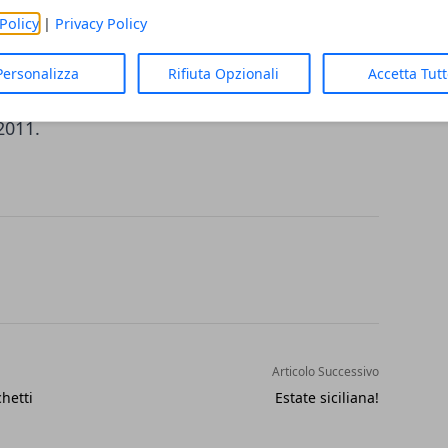
Policy
|
Privacy Policy
tazione di un pacchetto volo+hotel, a partire
Personalizza
Rifiuta Opzionali
Accetta Tut
2011.
Articolo Successivo
hetti
Estate siciliana!