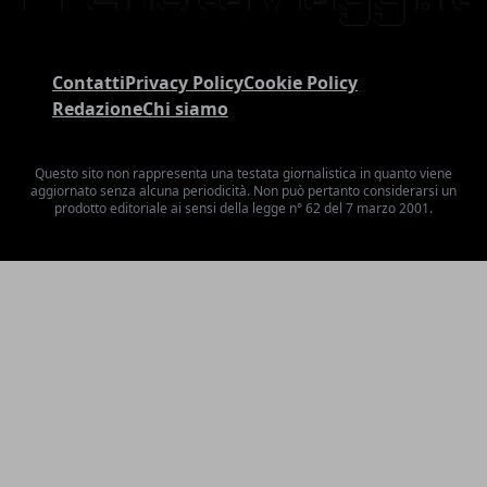
Contatti
Privacy Policy
Cookie Policy
Redazione
Chi siamo
Questo sito non rappresenta una testata giornalistica in quanto viene
aggiornato senza alcuna periodicità. Non può pertanto considerarsi un
prodotto editoriale ai sensi della legge n° 62 del 7 marzo 2001.