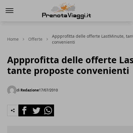
Prenota Viaggi
Appprofitta delle offerte LastMinute, ta
Home
Offerte
convenienti
Appprofitta delle offerte La
tante proposte convenienti
di
Redazione
17/07/2010
Facebook
Twitter
Whatsapp